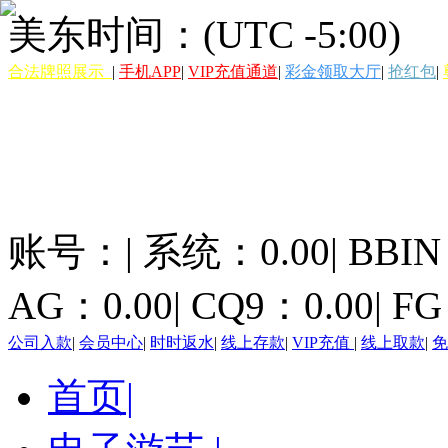
美东时间：
(UTC -5:00)
合法牌照展示
|
手机APP
|
VIP充值通道
|
彩金领取大厅
|
抢红包
|
账号：
|
系统：
0.00
|
BBI
AG：
0.00
|
CQ9：
0.00
|
FG
公司入款
|
会员中心
|
时时返水
|
线上存款
|
VIP充值
|
线上取款
|
免
首页
|