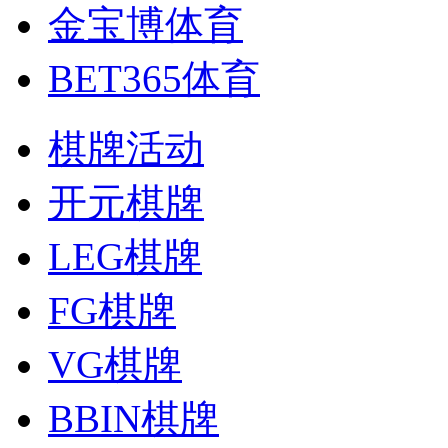
金宝博体育
BET365体育
棋牌活动
开元棋牌
LEG棋牌
FG棋牌
VG棋牌
BBIN棋牌