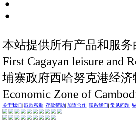
本站提供所有产品和服务
First Cagayan leisure and
埔寨政府西哈努克港经济特区Siha
Economic Zone of Ca
关于我们
|
取款帮助
|
存款帮助
|
加盟合作
|
联系我们
|
常见问题
|
钻